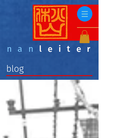
nan
leiter
blog